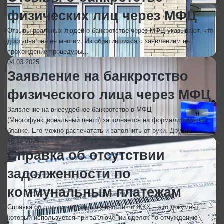
физических лиц через МФЦ
Отзывы реальных людей о банкротстве через МФЦ указывают, что
доступна она не многим. Из обратившихся с заявлением на
прохождение процедуры…
04.03.2025
Заявление на банкротство
физического лица через МФЦ
Заявление на внесудебное банкротство в МФЦ
(Многофункциональный центр) заполняется на формализованном
бланке. Его можно распечатать и заполнить от руки. Другой…
15.12.2025
Справка об отсутствии
задолженности по
коммунальным платежам
Справка об отсутствии задолженности по ЖКХ – это документ,
который используется при заключении сделок по отчуждению