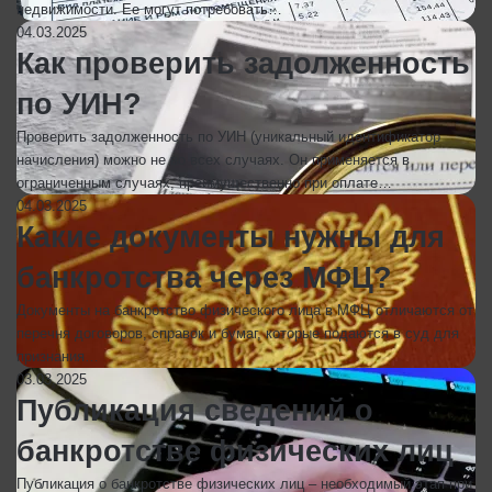
недвижимости. Ее могут потребовать…
04.03.2025
Как проверить задолженность
по УИН?
Проверить задолженность по УИН (уникальный идентификатор
начисления) можно не во всех случаях. Он применяется в
ограниченным случаях, преимущественно при оплате…
04.03.2025
Какие документы нужны для
банкротства через МФЦ?
Документы на банкротство физического лица в МФЦ отличаются от
перечня договоров, справок и бумаг, которые подаются в суд для
признания…
03.03.2025
Публикация сведений о
банкротстве физических лиц
Публикация о банкротстве физических лиц – необходимый этап при