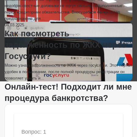
недобросовестные должники не могут списать невыполненные
перед кредиторами обязательства. Внесудебное банкротство
предназначена для…
04.03.2025
Как посмотреть
задолженность по ЖКХ через
Госуслуги?
Можно узнать задолженность по ЖКХ через госуслуги. Этот портал
удобен в пользовании, после полной процедуры регистрации он
позволяет узнать и…
Онлайн-тест! Подходит ли мне
процедура банкротства?