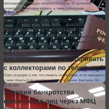
прохождении процедуры несостоятельности. От должника
потребуются некоторые затраты, а также соблюдение…
04.03.2025
Как узнать долги по
паспортным данным?
Какого-то отдельного сервиса, в котором можно проверить долги по
паспорту, не существует. Для этого придется пользоваться
другими официальными сайтами, базами…
04.03.2025
Как правильно разговаривать
с коллекторами по телефону?
Ответ на вопрос о том, что говорить коллекторам, если приходится
с ними общаться по телефону, зависит от разных факторов. Но…
03.03.2025
Условия банкротства
физических лиц через МФЦ
Условия банкротства через МФЦ прописаны так, что