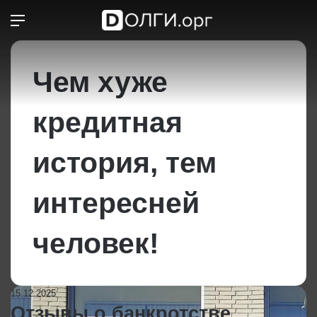
Меню
Switch
П
Чем хуже
кредитная
история, тем
интересней
человек!
15.12.2025
Отзывы о банкротстве