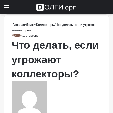
Меню
Switch
П
Главная
/
Долги
/
Коллекторы
/
Что делать, если угрожают
коллекторы?
Долги
Коллекторы
Что делать, если
угрожают
коллекторы?
Send
an
email