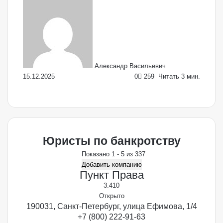
Send
an
email
Александр Васильевич
15.12.2025
0
259
Читать 3 мин.
Facebook
X
LinkedIn
VKontakte
Odnoklassniki
Skype
WhatsApp
Telegram
Viber
Поделиться
Печать
по
Email
Юристы по банкротству
Показано 1 - 5 из 337
Добавить компанию
Пункт Права
3.4
10
Открыто
190031, Санкт-Петербург, улица Ефимова, 1/4
+7 (800) 222-91-63