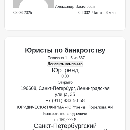
Александр Васильевич
03.03.2025
0
332
Читать 3 мин.
Facebook
X
LinkedIn
VKontakte
Odnoklassniki
Skype
WhatsApp
Telegram
Viber
Поделиться
Печать
по
Email
Юристы по банкротству
Показано 1 - 5 из 337
Добавить компанию
Юртренд
0.0
0
Открыто
196608, Санкт-Петербург, Ленинградская
улица, 35
+7 (911) 833-50-58
ЮРИДИЧЕСКАЯ ФИРМА «ЮРтренд» Горелова АИ
Банкротство «под ключ»
от 150,000 ₽
Санкт-Петербургский