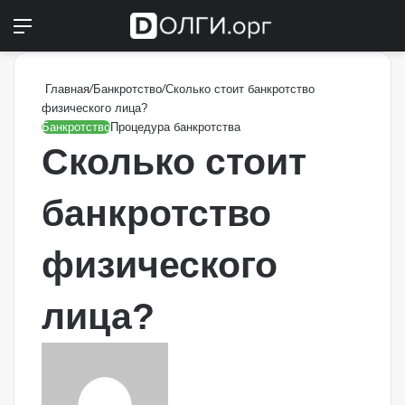
Меню
Switch
П
Главная
/
Банкротство
/
Сколько стоит банкротство
физического лица?
Банкротство
Процедура банкротства
Сколько стоит
банкротство
физического
лица?
Send
an
email