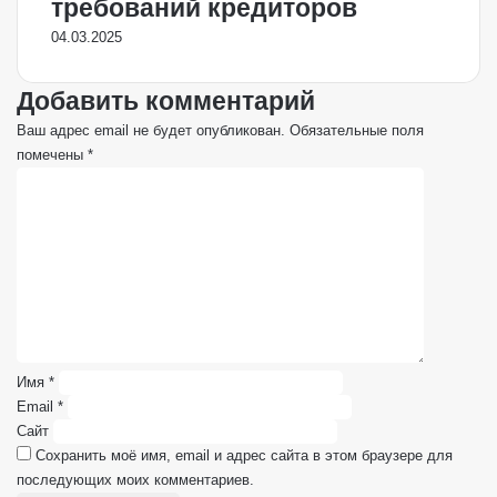
требований кредиторов
04.03.2025
Добавить комментарий
Ваш адрес email не будет опубликован.
Обязательные поля
помечены
*
К
о
м
м
е
н
т
а
р
Имя
*
и
Email
*
й
Сайт
*
Сохранить моё имя, email и адрес сайта в этом браузере для
последующих моих комментариев.