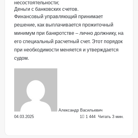
несостоятельности;
Деньги с банковских счетов.
Финансовый управляющий принимает
решение, как выплачивается прожиточный
минимум при банкротстве – лично должнику, на
его специальный расчетный счет. Этот порядок
при необходимости меняется и утверждается
судом.
Send
an
email
Александр Васильевич
04.03.2025
1
1 444
Читать 3 мин.
Facebook
X
LinkedIn
VKontakte
Odnoklassniki
Skype
WhatsApp
Telegram
Viber
Поделиться
Печать
по
Email