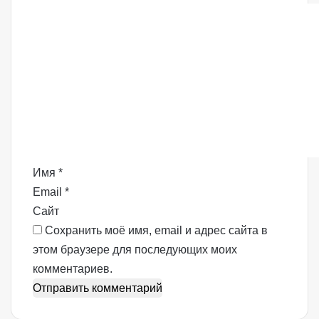
К
о
м
м
е
н
т
а
р
Имя
*
и
Email
*
й
Сайт
*
Сохранить моё имя, email и адрес сайта в
этом браузере для последующих моих
комментариев.