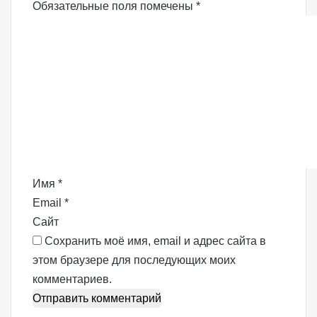
Обязательные поля помечены
*
К
о
м
м
е
н
т
а
р
Имя
*
и
Email
*
й
Сайт
*
Сохранить моё имя, email и адрес сайта в
этом браузере для последующих моих
комментариев.