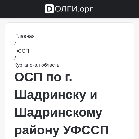
Меню
Switch
П
Главная
/
ФССП
/
Курганская область
ОСП по г.
Шадринску и
Шадринскому
району УФССП