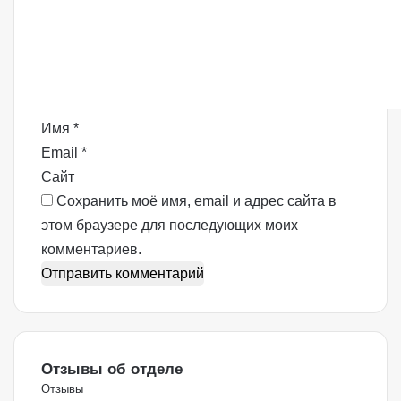
м
е
н
т
а
р
Имя
*
и
Email
*
й
Сайт
*
Сохранить моё имя, email и адрес сайта в
этом браузере для последующих моих
комментариев.
Отзывы об отделе
Отзывы