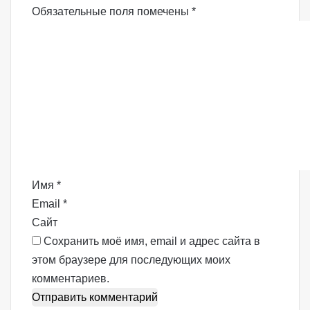
Обязательные поля помечены
*
К
о
м
м
е
н
т
а
р
Имя
*
и
Email
*
й
Сайт
*
Сохранить моё имя, email и адрес сайта в
этом браузере для последующих моих
комментариев.