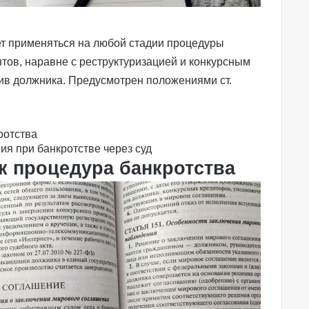
т применяться на любой стадии
процедуры
нтов, наравне с
реструктуризацией
и конкурсным
тив должника. Предусмотрен положениями
ст.
ротства
я при банкротстве через суд
к процедура банкротства