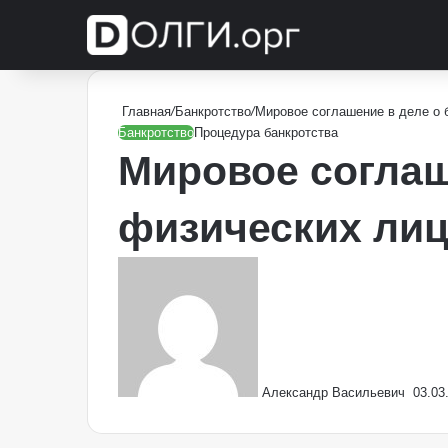
Главная
/
Банкротство
/
Мировое соглашение в деле о 
Банкротство
Процедура банкротства
Мировое соглаш
физических ли
Send
an
email
Александр Васильевич
03.03