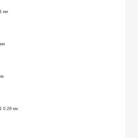
1 км
 км
км
/1
0.28 км