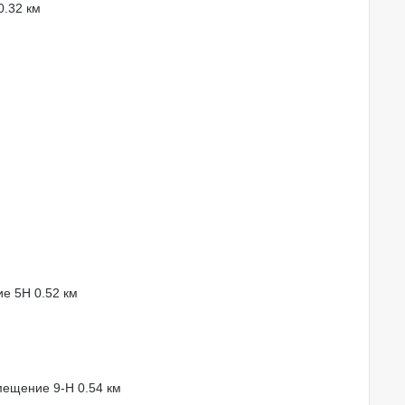
0.32 км
ние 5Н
0.52 км
омещение 9-Н
0.54 км