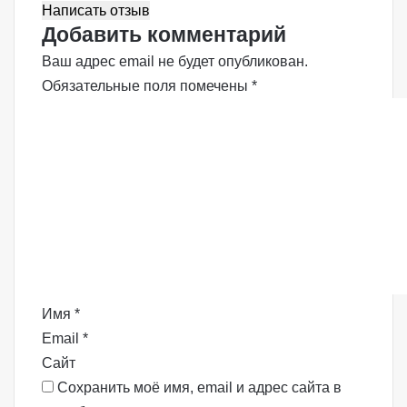
Написать отзыв
Добавить комментарий
Ваш адрес email не будет опубликован.
Обязательные поля помечены
*
К
о
м
м
е
н
т
а
р
Имя
*
и
Email
*
й
Сайт
*
Сохранить моё имя, email и адрес сайта в